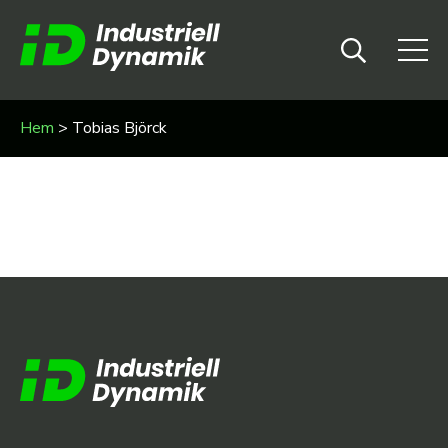
Hem
>
Tobias Björck