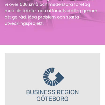
vi över 500 små och medelstora företag
med sin teknik- och affärsutveckling genom
att ge råd, lösa problem och starta
utvecklingsprojekt.